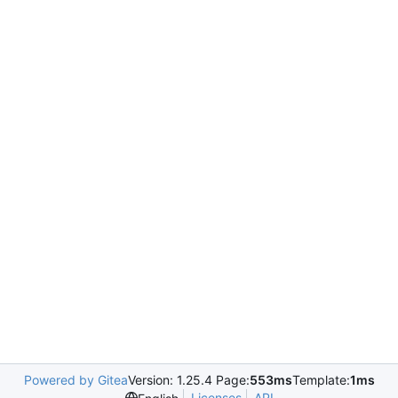
Powered by Gitea
Version: 1.25.4 Page:
553ms
Template:
1ms
Licenses
API